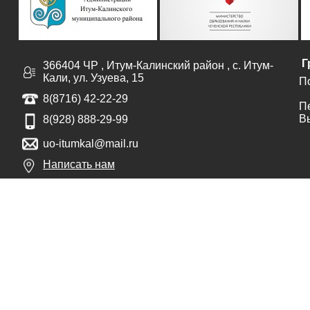
Г
366404 ЧР , Итум-Калинский район , с. Итум-
Кали, ул. Узуева, 15
По
8(8716) 42-22-29
Пе
Вы
8(928) 888-29-99
uo-itumkal@mail.ru
Написать нам